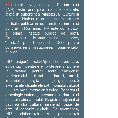
I
«
nstitutul Național al Patrimoniului
(INP) este principala instituție centrală,
aflată în subordinea Ministerului Culturii și
Identității Naționale, care pune în aplicare
politicile publice în domeniul
patrimoniului
cultural în România. INP este continuator
al primei instituții publice de profil,
Comisiunea Monumentelor Istorice,
înființată prin Legea din 1892 pentru
conservarea și restaurarea monumentelor
publice.
INP asigură activitățile de cercetare,
evidență, inventariere, protejare și punere
în valoare pentru toate categoriile
patrimoniului cultural — imobil, mobil,
imaterial și digital — și gestionează
inventarele oficiale ale patrimoniului cultural
— Lista monumentelor istorice, Repertoriul
arheologic național, Inventarul patrimoniului
cultural național mobil, Registrul național al
patrimoniului cultural imaterial, baze de
date și depozite digitale. De asemenea,
INP elaborează și gestionează