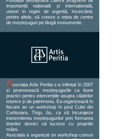
Fundația desfășoară câteva programe de
importanță națională și internațională,
uneori în regim de urgență, încercând,
printre altele, să creeze o rețea de centre
de meșteșuguri pe lângă monumente.
A
sociația Artis Peritia s-a înființat în 2007
și promovează meșteșugurile ca bune
practici pentru intervențiile asupra clădirilor
istorice și de patrimoniu. Ea organizează în
fiecare an un workshop în jurul Culei din
Curtișoara, Tîrgu Jiu, ca să încurajeze
transmiterea meșteșugurilor prin formarea
tinerilor dornici să lucreze cu propriile
mâini.
Asociația a organizat un workshop comun