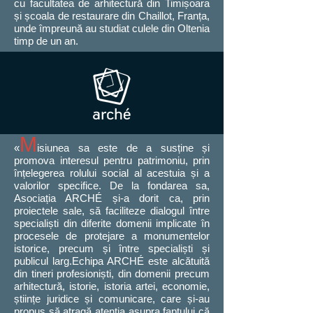
cu facultatea de arhitectură din Timișoara
și școala de restaurare din Chaillot, Franța,
unde împreună au studiat culele din Oltenia
timp de un an.
M
«
isiunea sa este de a susține și
promova interesul pentru patrimoniu, prin
înțelegerea rolului social al acestuia și a
valorilor specifice. De la fondarea sa,
Asociația ARCHÉ și-a dorit ca, prin
proiectele sale, să faciliteze dialogul între
specialiști din diferite domenii implicate în
procesele de protejare a monumentelor
istorice, precum și între specialiști și
publicul larg.Echipa ARCHÉ este alcătuită
din tineri profesioniști, din domenii precum
arhitectură, istorie, istoria artei, economie,
științe juridice și comunicare, care și-au
propus să atragă atenția asupra faptului că