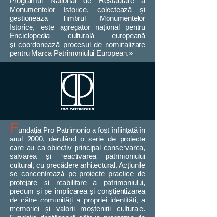
Programul Național de Restaurare a
Monumentelor Istorice, colectează și
gestionează Timbrul Monumentelor
Istorice, este agregator național pentru
Enciclopedia culturală europeană
și
coordonează procesul de nominalizare
pentru Marca Patrimoniului European.»
F
undația Pro Patrimonio a fost înființată în
anul 2000, derulând o serie de proiecte
care au ca obiectiv principal conservarea,
salvarea și reactivarea patrimoniului
cultural, cu precădere arhitectural. Acțiunile
se concentrează pe proiecte practice de
protejare și reabilitare a patrimoniului,
precum și pe implicarea și conștientizarea
de către comunități a propriei identități, a
memoriei și valorii moștenirii culturale.